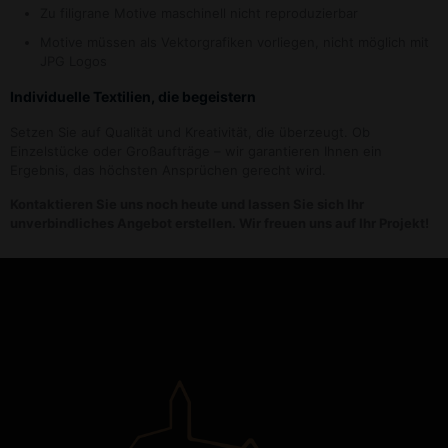
Zu filigrane Motive maschinell nicht reproduzierbar
Motive müssen als Vektorgrafiken vorliegen, nicht möglich mit
JPG Logos
Individuelle Textilien, die begeistern
Setzen Sie auf Qualität und Kreativität, die überzeugt. Ob
Einzelstücke oder Großaufträge – wir garantieren Ihnen ein
Ergebnis, das höchsten Ansprüchen gerecht wird.
Kontaktieren Sie uns noch heute und lassen Sie sich Ihr
unverbindliches Angebot erstellen. Wir freuen uns auf Ihr Projekt!