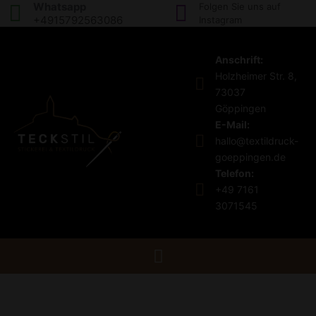
Whatsapp
Folgen Sie uns auf
+4915792563086
Instagram
Anschrift:
Holzheimer Str. 8,
73037
Göppingen
E-Mail:
hallo@textildruck-
goeppingen.de
Telefon:
+49 7161
3071545