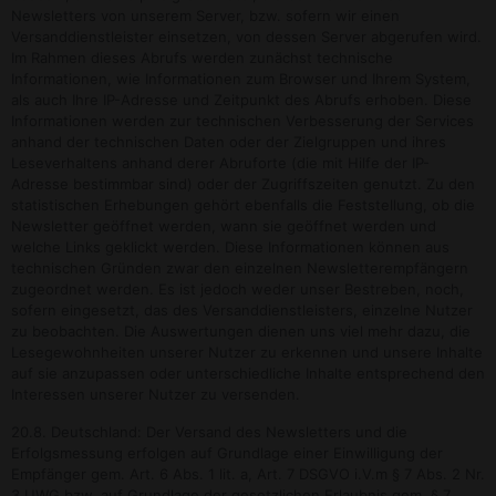
Newsletters von unserem Server, bzw. sofern wir einen
Versanddienstleister einsetzen, von dessen Server abgerufen wird.
Im Rahmen dieses Abrufs werden zunächst technische
Informationen, wie Informationen zum Browser und Ihrem System,
als auch Ihre IP-Adresse und Zeitpunkt des Abrufs erhoben. Diese
Informationen werden zur technischen Verbesserung der Services
anhand der technischen Daten oder der Zielgruppen und ihres
Leseverhaltens anhand derer Abruforte (die mit Hilfe der IP-
Adresse bestimmbar sind) oder der Zugriffszeiten genutzt. Zu den
statistischen Erhebungen gehört ebenfalls die Feststellung, ob die
Newsletter geöffnet werden, wann sie geöffnet werden und
welche Links geklickt werden. Diese Informationen können aus
technischen Gründen zwar den einzelnen Newsletterempfängern
zugeordnet werden. Es ist jedoch weder unser Bestreben, noch,
sofern eingesetzt, das des Versanddienstleisters, einzelne Nutzer
zu beobachten. Die Auswertungen dienen uns viel mehr dazu, die
Lesegewohnheiten unserer Nutzer zu erkennen und unsere Inhalte
auf sie anzupassen oder unterschiedliche Inhalte entsprechend den
Interessen unserer Nutzer zu versenden.
20.8. Deutschland: Der Versand des Newsletters und die
Erfolgsmessung erfolgen auf Grundlage einer Einwilligung der
Empfänger gem. Art. 6 Abs. 1 lit. a, Art. 7 DSGVO i.V.m § 7 Abs. 2 Nr.
3 UWG bzw. auf Grundlage der gesetzlichen Erlaubnis gem. § 7