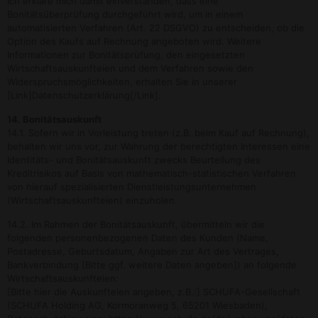
Ich erkläre mich damit einverstanden, dass eine
Bonitätsüberprüfung durchgeführt wird, um in einem
automatisierten Verfahren (Art. 22 DSGVO) zu entscheiden, ob die
Option des Kaufs auf Rechnung angeboten wird. Weitere
Informationen zur Bonitätsprüfung, den eingesetzten
Wirtschaftsauskunfteien und dem Verfahren sowie den
Widerspruchsmöglichkeiten, erhalten Sie in unserer
[Link]Datenschutzerklärung[/Link].
14. Bonitätsauskunft
14.1. Sofern wir in Vorleistung treten (z.B. beim Kauf auf Rechnung),
behalten wir uns vor, zur Wahrung der berechtigten Interessen eine
Identitäts- und Bonitätsauskunft zwecks Beurteilung des
Kreditrisikos auf Basis von mathematisch-statistischen Verfahren
von hierauf spezialisierten Dienstleistungsunternehmen
(Wirtschaftsauskunfteien) einzuholen.
14.2. Im Rahmen der Bonitätsauskunft, übermitteln wir die
folgenden personenbezogenen Daten des Kunden (Name,
Postadresse, Geburtsdatum, Angaben zur Art des Vertrages,
Bankverbindung [Bitte ggf. weitere Daten angeben]) an folgende
Wirtschaftsauskunfteien:
[Bitte hier die Auskunfteien angeben, z.B.:] SCHUFA-Gesellschaft
(SCHUFA Holding AG, Kormoranweg 5, 65201 Wiesbaden),