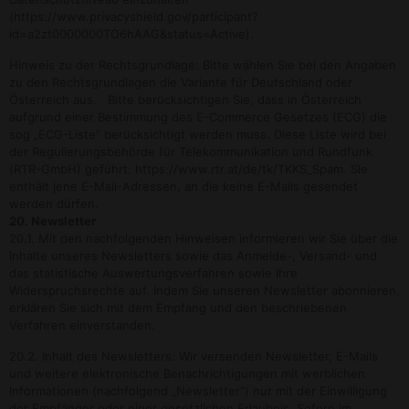
(https://www.privacyshield.gov/participant?
id=a2zt0000000TO6hAAG&status=Active).
Hinweis zu der Rechtsgrundlage: Bitte wählen Sie bei den Angaben
zu den Rechtsgrundlagen die Variante für Deutschland oder
Österreich aus. Bitte berücksichtigen Sie, dass in Österreich
aufgrund einer Bestimmung des E-Commerce Gesetzes (ECG) die
sog „ECG-Liste“ berücksichtigt werden muss. Diese Liste wird bei
der Regulierungsbehörde für Telekommunikation und Rundfunk
(RTR-GmbH) geführt: https://www.rtr.at/de/tk/TKKS_Spam. Sie
enthält jene E-Mail-Adressen, an die keine E-Mails gesendet
werden dürfen.
20. Newsletter
20.1. Mit den nachfolgenden Hinweisen informieren wir Sie über die
Inhalte unseres Newsletters sowie das Anmelde-, Versand- und
das statistische Auswertungsverfahren sowie Ihre
Widerspruchsrechte auf. Indem Sie unseren Newsletter abonnieren,
erklären Sie sich mit dem Empfang und den beschriebenen
Verfahren einverstanden.
20.2. Inhalt des Newsletters: Wir versenden Newsletter, E-Mails
und weitere elektronische Benachrichtigungen mit werblichen
Informationen (nachfolgend „Newsletter“) nur mit der Einwilligung
der Empfänger oder einer gesetzlichen Erlaubnis. Sofern im