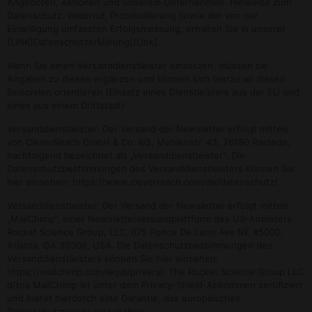
Angeboten, Aktionen und unserem Unternehmen. Hinweise zum
Datenschutz, Widerruf, Protokollierung sowie der von der
Einwilligung umfassten Erfolgsmessung, erhalten Sie in unserer
[LINK]Datenschutzerklärung[/Link].
Wenn Sie einen Versanddienstleister einsetzen, müssen sie
Angaben zu diesen ergänzen und können sich hierzu an diesen
Beispielen orientieren (Einsatz eines Dienstleisters aus der EU und
eines aus einem Drittstaat):
Versanddienstleister: Der Versand der Newsletter erfolgt mittels
von CleverReach GmbH & Co. KG, Mühlenstr. 43, 26180 Rastede,
nachfolgend bezeichnet als „Versanddienstleister“. Die
Datenschutzbestimmungen des Versanddienstleisters können Sie
hier einsehen: https://www.cleverreach.com/de/datenschutz/.
Versanddienstleister: Der Versand der Newsletter erfolgt mittels
„MailChimp“, einer Newsletterversandplattform des US-Anbieters
Rocket Science Group, LLC, 675 Ponce De Leon Ave NE #5000,
Atlanta, GA 30308, USA. Die Datenschutzbestimmungen des
Versanddienstleisters können Sie hier einsehen:
https://mailchimp.com/legal/privacy/. The Rocket Science Group LLC
d/b/a MailChimp ist unter dem Privacy-Shield-Abkommen zertifiziert
und bietet hierdurch eine Garantie, das europäisches
Datenschutzniveau einzuhalten