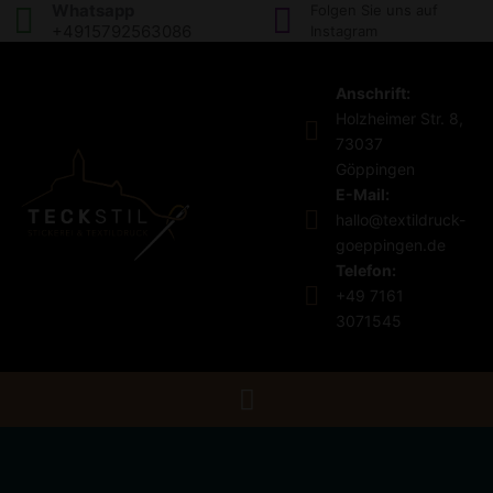
Whatsapp
Folgen Sie uns auf
+4915792563086
Instagram
Anschrift:
Holzheimer Str. 8,
73037
Göppingen
E-Mail:
hallo@textildruck-
goeppingen.de
Telefon:
+49 7161
3071545