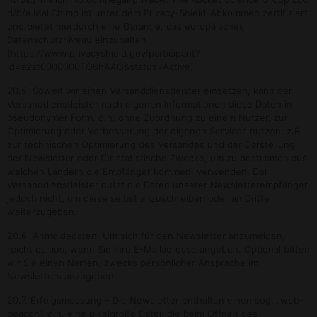
d/b/a MailChimp ist unter dem Privacy-Shield-Abkommen zertifiziert
und bietet hierdurch eine Garantie, das europäisches
Datenschutzniveau einzuhalten
(https://www.privacyshield.gov/participant?
id=a2zt0000000TO6hAAG&status=Active).
20.5. Soweit wir einen Versanddienstleister einsetzen, kann der
Versanddienstleister nach eigenen Informationen diese Daten in
pseudonymer Form, d.h. ohne Zuordnung zu einem Nutzer, zur
Optimierung oder Verbesserung der eigenen Services nutzen, z.B.
zur technischen Optimierung des Versandes und der Darstellung
der Newsletter oder für statistische Zwecke, um zu bestimmen aus
welchen Ländern die Empfänger kommen, verwenden. Der
Versanddienstleister nutzt die Daten unserer Newsletterempfänger
jedoch nicht, um diese selbst anzuschreiben oder an Dritte
weiterzugeben.
20.6. Anmeldedaten: Um sich für den Newsletter anzumelden,
reicht es aus, wenn Sie Ihre E-Mailadresse angeben. Optional bitten
wir Sie einen Namen, zwecks persönlicher Ansprache im
Newsletters anzugeben.
20.7. Erfolgsmessung – Die Newsletter enthalten einen sog. „web-
beacon“, d.h. eine pixelgroße Datei, die beim Öffnen des