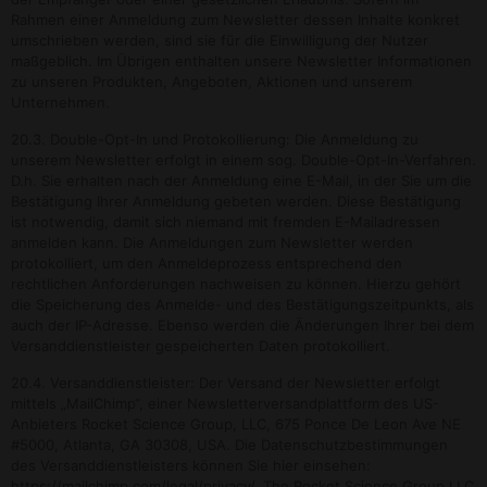
Rahmen einer Anmeldung zum Newsletter dessen Inhalte konkret
umschrieben werden, sind sie für die Einwilligung der Nutzer
maßgeblich. Im Übrigen enthalten unsere Newsletter Informationen
zu unseren Produkten, Angeboten, Aktionen und unserem
Unternehmen.
20.3. Double-Opt-In und Protokollierung: Die Anmeldung zu
unserem Newsletter erfolgt in einem sog. Double-Opt-In-Verfahren.
D.h. Sie erhalten nach der Anmeldung eine E-Mail, in der Sie um die
Bestätigung Ihrer Anmeldung gebeten werden. Diese Bestätigung
ist notwendig, damit sich niemand mit fremden E-Mailadressen
anmelden kann. Die Anmeldungen zum Newsletter werden
protokolliert, um den Anmeldeprozess entsprechend den
rechtlichen Anforderungen nachweisen zu können. Hierzu gehört
die Speicherung des Anmelde- und des Bestätigungszeitpunkts, als
auch der IP-Adresse. Ebenso werden die Änderungen Ihrer bei dem
Versanddienstleister gespeicherten Daten protokolliert.
20.4. Versanddienstleister: Der Versand der Newsletter erfolgt
mittels „MailChimp“, einer Newsletterversandplattform des US-
Anbieters Rocket Science Group, LLC, 675 Ponce De Leon Ave NE
#5000, Atlanta, GA 30308, USA. Die Datenschutzbestimmungen
des Versanddienstleisters können Sie hier einsehen:
https://mailchimp.com/legal/privacy/. The Rocket Science Group LLC