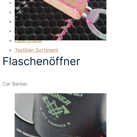
Beflockung
Bestickung
DTF Transfer
Folienplott
Lasergravur
Textilien Sortiment
Flaschenöffner
Car Barber