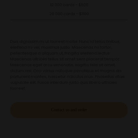
10 000 cards - $600
20 000 cards - $1100
Duis dignissim mi ut laoreet mollis. Nunc id tellus finibus,
eleifend mi vel, maximus justo. Maecenas mi tortor,
pellentesque a aliquam ut, fringilla eleifend lectus.
Maecenas ultrices tellus sit amet sem placerat tempor.
Maecenas eget arcu venenatis, sagittis felis sit amet,
dictum nisl. Orci varius natoque penatibus et magnis dis
parturient montes, nascetur ridiculus mus. Phasellus vitae
vulputate elit. Fusce interdum justo quis libero ultricies
laoreet.
Contact us and order