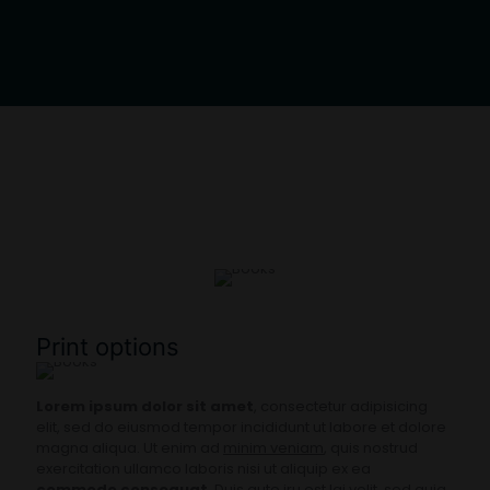
Print options
Lorem ipsum dolor sit amet
, consectetur adipisicing
elit, sed do eiusmod tempor incididunt ut labore et dolore
magna aliqua. Ut enim ad
minim veniam
, quis nostrud
exercitation ullamco laboris nisi ut aliquip ex ea
commodo consequat
. Duis aute iru est lai velit, sed quia