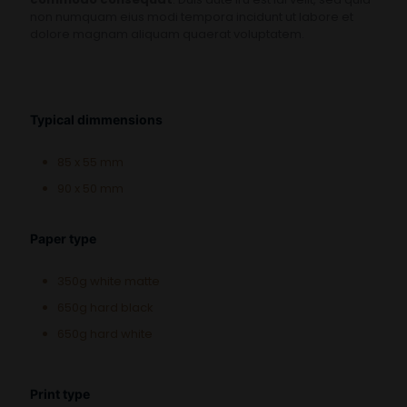
non numquam eius modi tempora incidunt ut labore et
dolore magnam aliquam quaerat voluptatem.
Typical dimmensions
85 x 55 mm
90 x 50 mm
Paper type
350g white matte
650g hard black
650g hard white
Print type