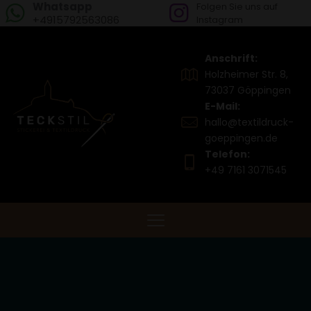
Whatsapp
Folgen Sie uns auf
+4915792563086
Instagram
Anschrift:
Holzheimer Str. 8,
73037 Göppingen
E-Mail:
hallo@textildruck-
goeppingen.de
Telefon:
+49 7161 3071545