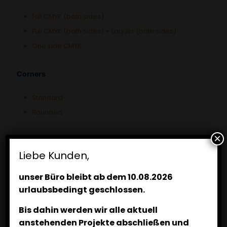
Full CMYK (both sides)
Full CMYK (both sides) + Laquer (both sides)
One side CMYK
Corners
Standard
Rounded
×
Liebe Kunden,
Realization gallery
unser Büro bleibt ab dem 10.08.2026
urlaubsbedingt geschlossen.
Bis dahin werden wir alle aktuell
anstehenden Projekte abschließen und