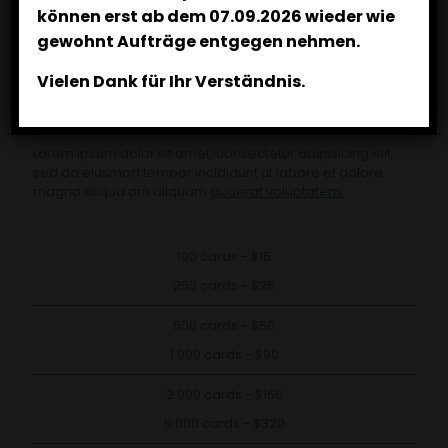
können erst
ab dem 07.09.2026 wieder wie
gewohnt Aufträge entgegen nehmen.
Vielen Dank für Ihr Verständnis.
Pricing
Lorem ipsum dolor sit amet, consectetur adipisicing elit,
sed do eiusmod tempor incididunt ut labore et dolore
magna aliqua am aliquam
quaerat voluptatem.
100 cards - $15
250 cards - $25
500 cards - $50
1 000 cards - $90
2 000 cards - $160
5 000 cards - $320